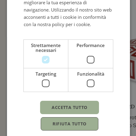
migliorare la tua esperienza di
ITALIAN
navigazione. Utilizzando il nostro sito web
acconsenti a tutti i cookie in conformità
con la nostra policy per i cookie.
Leggi di
più
Strettamente
Performance
necessari
Targeting
Funzionalità
RICHARD GINORI
RICHARD
ACCETTA TUTTO
Svuotatasche Quadrato
Scatola ro
RIFIUTA TUTTO
Labinto Scarlatto
Labirinto 