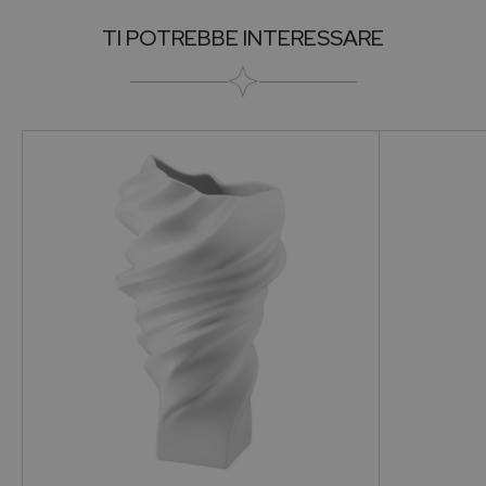
TI POTREBBE INTERESSARE
Prezzo su richiesta
Brand
HEREND