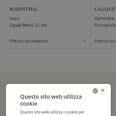
ROSENTHAL
LALIQUE
Vaso
Aphrodite
Squall Weiss 32 cm
Piccola st
Prezzo su richiesta
Prezzo su 
×
GUARDA ANCHE
Questo sito web utilizza
cookie
ITALIAN
Questo sito web utilizza i cookie per
ENGLISH