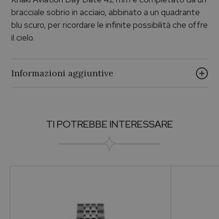
bracciale sobrio in acciaio, abbinato a un quadrante
blu scuro, per ricordare le infinite possibilità che offre
il cielo.
Informazioni aggiuntive
Genere
TI POTREBBE INTERESSARE
Per lui
Occasioni
Compleanno
Materiale Cassa