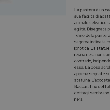
La pantera è un cac
sua facilità di ada
animale selvatico 
agilità. Disegnata 
felino della panter
sagoma inclinata co
ipnotica. La statuet
resina nera non son
contrario, indipend
essa. La posa acro
appena segnate sul
statuina. L’accosta
Baccarat ne sottoli
dettagli sembrano a
nera.