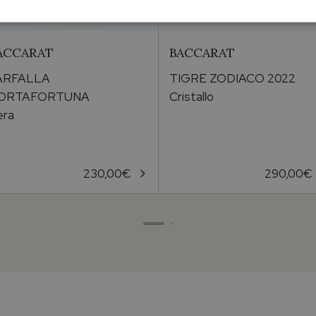
ACCARAT
BACCARAT
ARFALLA
TIGRE ZODIACO 2022
ORTAFORTUNA
Cristallo
era
230,00
€
290,00
€