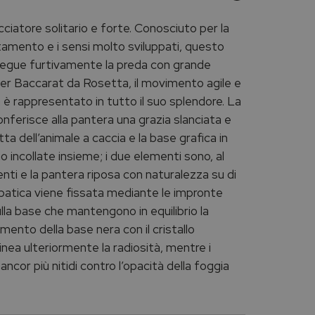
ciatore solitario e forte. Conosciuto per la
ttamento e i sensi molto sviluppati, questo
segue furtivamente la preda con grande
per Baccarat da Rosetta, il movimento agile e
a è rappresentato in tutto il suo splendore. La
nferisce alla pantera una grazia slanciata e
ta dell’animale a caccia e la base grafica in
o incollate insieme; i due elementi sono, al
enti e la pantera riposa con naturalezza su di
batica viene fissata mediante le impronte
la base che mantengono in equilibrio la
mento della base nera con il cristallo
nea ulteriormente la radiosità, mentre i
ncor più nitidi contro l’opacità della foggia