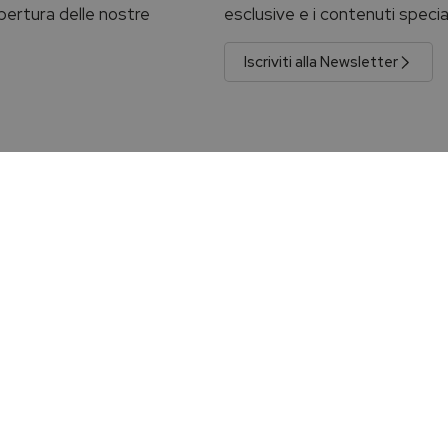
 apertura delle nostre
esclusive e i contenuti specia
Iscriviti alla Newsletter
 gratuita
Reso facile
è gratuita per gli acquisti superiori
Il reso è facile entro 14 giorni. Ricor
 consegna assicurata e tracciabile.
rimuovere il sigillo di garanzia.
Leggi di più