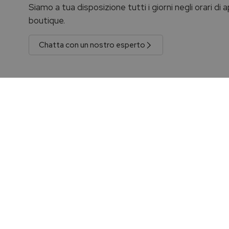
Siamo a tua disposizione tutti i giorni negli orari di
boutique.
Chatta con un nostro esperto
Prodotti originali e garantiti
Spedizione
Prodotti originali con certificato di garanzia e
La spedizione 
sigillo ufficiale.
a €100,00 con
Leggi di più
Leggi di più