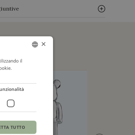
iuntive
BACCARAT
×
Cristallo
ilizzando il
ITALIAN
ookie.
Leggi di
ENGLISH
ITALIAN
unzionalità
ETTA TUTTO