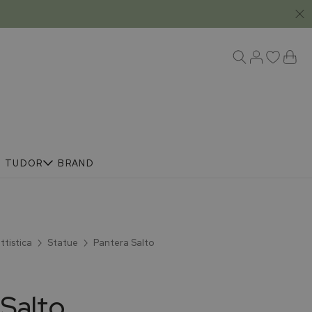
R
TUDOR
BRAND
tistica
Statue
Pantera Salto
 Salto