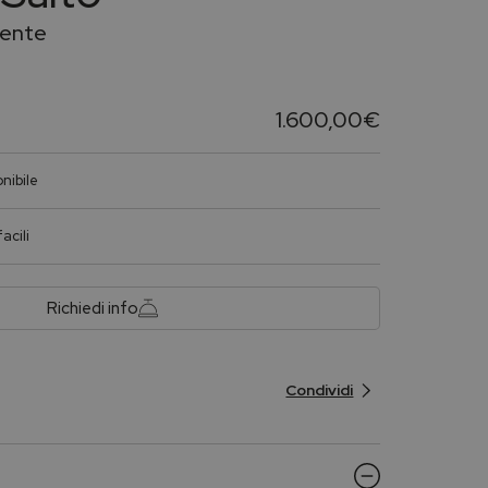
rente
1.600,00
€
nibile
acili
Richiedi info
Condividi