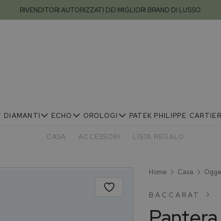
RIVENDITORI AUTORIZZATI DEI MIGLIORI BRAND DI LUSSO.
DIAMANTI
ECHO
OROLOGI
PATEK PHILIPPE
CARTIE
CASA
ACCESSORI
LISTA REGALO
Home
Casa
Ogget
BACCARAT
Pantera