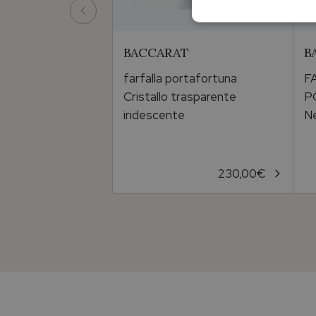
BACCARAT
B
farfalla portafortuna
F
Cristallo trasparente
P
iridescente
N
230,00
€