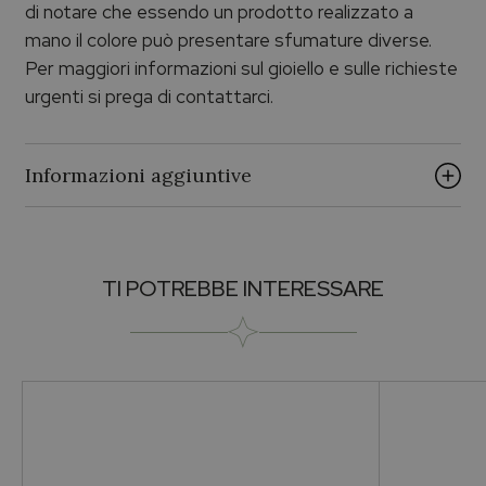
di notare che essendo un prodotto realizzato a
mano il colore può presentare sfumature diverse.
Per maggiori informazioni sul gioiello e sulle richieste
urgenti si prega di contattarci.
Informazioni aggiuntive
Brand
TI POTREBBE INTERESSARE
ECHO PALUMBO & GIGANTE
Collezione
Echo Argento
Genere