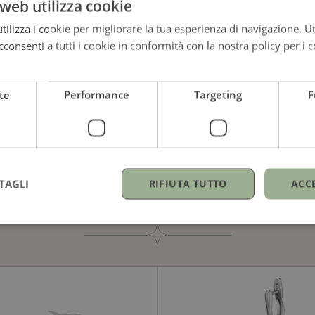
web utilizza cookie
gento e lapis
Argento e onice
ilizza i cookie per migliorare la tua esperienza di navigazione. Ut
consenti a tutti i cookie in conformità con la nostra policy per i c
410,00
€
410,00
€
te
Performance
Targeting
F
TAGLI
RIFIUTA TUTTO
ACC
GUARDA ANCHE