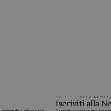
ISCRIVITI ALLA NEWS
Iscriviti alla 
ue domande sugli acquisti.
Resta in contatto con noi per