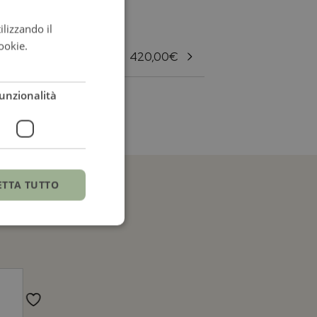
ilizzando il
ITALIAN
ookie.
Leggi di
ENGLISH
420,00
€
ITALIAN
unzionalità
ETTA TUTTO