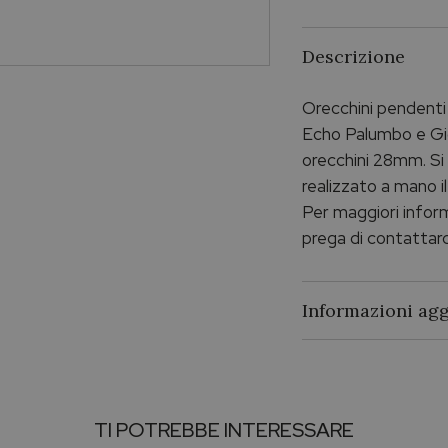
Descrizione
Orecchini pendenti
Echo Palumbo e Gig
orecchini 28mm. Si
realizzato a mano i
Per maggiori informa
prega di contattarc
Informazioni agg
Brand
Collezione
TI POTREBBE INTERESSARE