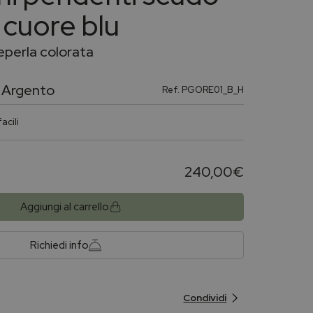
 cuore blu
perla colorata
 Argento
Ref.
PGORE01_B_H
acili
240,00
€
Aggiungi al carrello
Richiedi info
Condividi