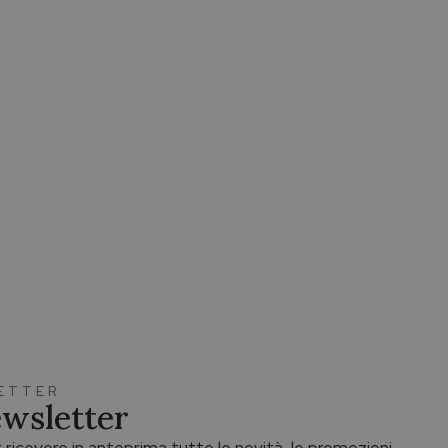
LETTER
Newsletter
 ricevere in anteprima tutte le novità, le promozioni