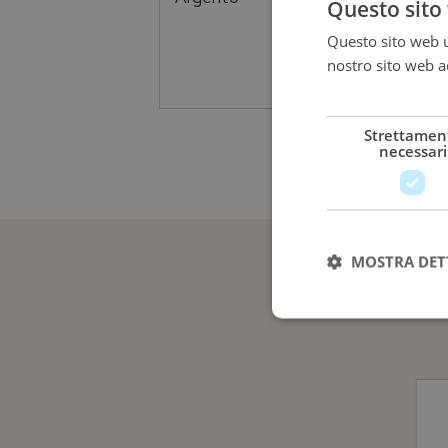
Questo sito 
Ar
Questo sito web ut
nostro sito web ac
400,00
€
più
Strettamen
necessari
MOSTRA DET