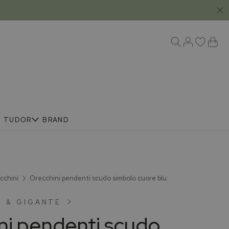
R
TUDOR
BRAND
cchini
Orecchini pendenti scudo simbolo cuore blu
 & GIGANTE
ni pendenti scudo