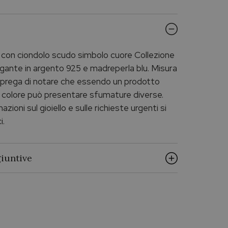
 con ciondolo scudo simbolo cuore Collezione
ante in argento 925 e madreperla blu. Misura
 prega di notare che essendo un prodotto
l colore può presentare sfumature diverse.
zioni sul gioiello e sulle richieste urgenti si
i.
iuntive
ECHO PALUMBO & GIGANTE
Echo Argento