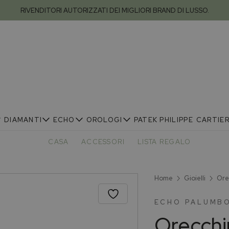
RIVENDITORI AUTORIZZATI DEI MIGLIORI BRAND DI LUSSO.
DIAMANTI
ECHO
OROLOGI
PATEK PHILIPPE
CARTIE
CASA
ACCESSORI
LISTA REGALO
Home
Gioielli
Ore
ECHO PALUMBO
Orecchi