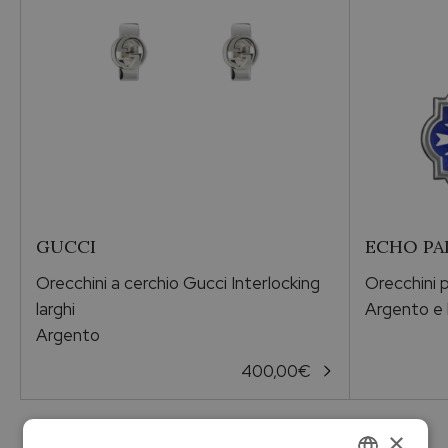
Per lei
Pietra
Madreperla
Metallo
Argento
GUCCI
ECHO PA
Vendibile
Orecchini a cerchio Gucci Interlocking
Orecchini 
Si
larghi
Argento e 
Argento
400,00
€
×