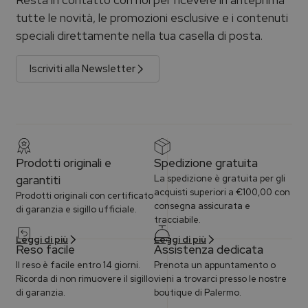
Resta in contatto con noi per ricevere in anteprima
tutte le novità, le promozioni esclusive e i contenuti
speciali direttamente nella tua casella di posta.
Iscriviti alla Newsletter
Prodotti originali e
Spedizione gratuita
garantiti
La spedizione è gratuita per gli
acquisti superiori a €100,00 con
Prodotti originali con certificato
consegna assicurata e
di garanzia e sigillo ufficiale.
tracciabile.
Leggi di più
Leggi di più
Reso facile
Assistenza dedicata
Il reso è facile entro 14 giorni.
Prenota un appuntamento o
Ricorda di non rimuovere il sigillo
vieni a trovarci presso le nostre
di garanzia.
boutique di Palermo.