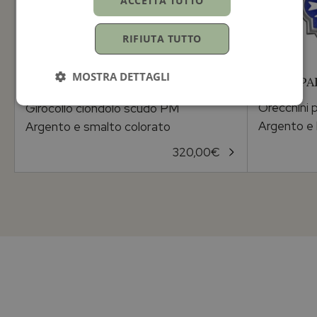
ACCETTA TUTTO
RIFIUTA TUTTO
MOSTRA DETTAGLI
ECHO PA
ECHO PALUMBO & GIGANTE
Orecchini 
Girocollo ciondolo scudo PM
Argento e 
Argento e smalto colorato
320,00
€