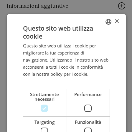
Informazioni aggiuntive
×
Brand
Questo sito web utilizza
cookie
ITALIAN
PALUMBO & GIGANTE
Questo sito web utilizza i cookie per
ENGLISH
migliorare la tua esperienza di
Collezione
ITALIAN
navigazione. Utilizzando il nostro sito web
acconsenti a tutti i cookie in conformità
Palumbo & Gigante
con la nostra policy per i cookie.
Leggi di
più
Pietra
Strettamente
Performance
Rubini
necessari
Metallo
Targeting
Funzionalità
Oro bianco