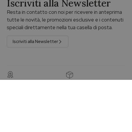
Iscriviti alla Newsletter
Resta in contatto con noi per ricevere in anteprima
tutte le novità, le promozioni esclusive e i contenuti
speciali direttamente nella tua casella di posta.
Iscriviti alla Newsletter
Prodotti originali e
Spedizione gratuita
garantiti
La spedizione è gratuita per gli
acquisti superiori a €100,00 con
Prodotti originali con certificato
consegna assicurata e
di garanzia e sigillo ufficiale.
tracciabile.