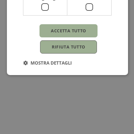
Prezzo su richiesta
Pietra
ACCETTA TUTTO
Zaffiri
RIFIUTA TUTTO
Metallo
MOSTRA DETTAGLI
Oro bianco
Genere
Per lei