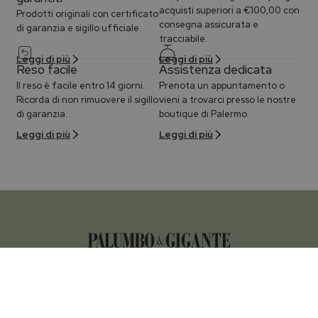
acquisti superiori a €100,00 con
Prodotti originali con certificato
consegna assicurata e
di garanzia e sigillo ufficiale.
tracciabile.
Leggi di più
Leggi di più
Reso facile
Assistenza dedicata
Il reso è facile entro 14 giorni.
Prenota un appuntamento o
Ricorda di non rimuovere il sigillo
vieni a trovarci presso le nostre
di garanzia.
boutique di Palermo.
Leggi di più
Leggi di più
P.IVA 05015690828
Palumbo & Gigante