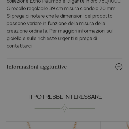
collezione Echo Palumbo e Gigante in oro 750/1000.
Girocollo regolabile 39 cm misura ciondolo 20 mm .
Si prega di notare che le dimensioni del prodotto
possono variare in funzione della misura della
creazione ordinata. Per maggiori informazioni sul
gioiello e sulle richieste urgenti si prega di
contattarci.
Informazioni aggiuntive
Brand
TI POTREBBE INTERESSARE
ECHO PALUMBO & GIGANTE
Collezione
Echo Oro