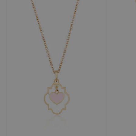
Genere
Per lei
Metallo
Oro rosa
Vendibile
Si