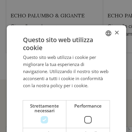
ECHO PALUMBO & GIGANTE
ECHO PA
Girocollo scudo cuore
Girocollo 
×
Oro e smalto rosa
Oro e dia
Questo sito web utilizza
900,00
€
cookie
ITALIAN
Questo sito web utilizza i cookie per
ENGLISH
migliorare la tua esperienza di
ITALIAN
navigazione. Utilizzando il nostro sito web
acconsenti a tutti i cookie in conformità
con la nostra policy per i cookie.
Leggi di
più
GUARDA ANCHE
Strettamente
Performance
necessari