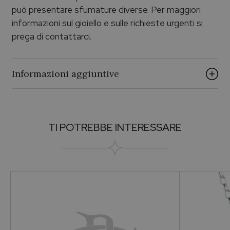
può presentare sfumature diverse. Per maggiori
informazioni sul gioiello e sulle richieste urgenti si
prega di contattarci.
Informazioni aggiuntive
Brand
TI POTREBBE INTERESSARE
ECHO PALUMBO & GIGANTE
Collezione
Echo Argento
Genere