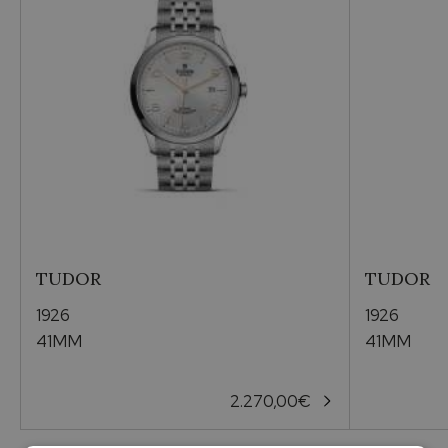
Per lei
Occasioni
Compleanno
Materiale Cassa
Acciaio
TUDOR
TUDOR
Cinturini
1926
1926
Metallo
41MM
41MM
Vendibile
2.270,00
€
Si