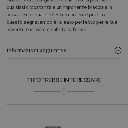
qualsiasi circostanza e un imponente bracciale in
acciaio. Funzionale ed estremamente pratico,
questo segnatempo è l’alleato perfetto per le tue
avventure in mare e sulla terraferma.
Informazioni aggiuntive
Brand
TI POTREBBE INTERESSARE
HAMILTON
Collezione
KHAKI NAVY
Genere