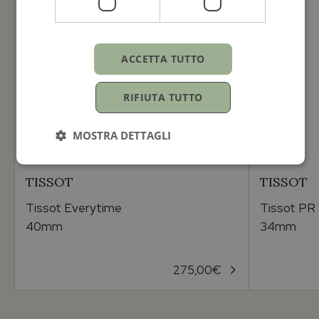
ACCETTA TUTTO
RIFIUTA TUTTO
MOSTRA DETTAGLI
TISSOT
TISSOT
Tissot Everytime
Tissot PR
40mm
34mm
275,00
€