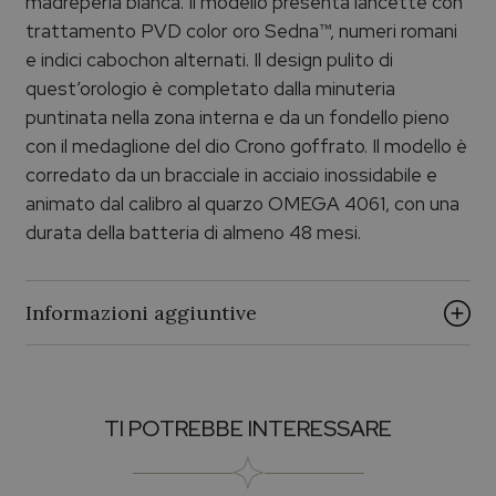
madreperla bianca. Il modello presenta lancette con
trattamento PVD color oro Sedna™, numeri romani
e indici cabochon alternati. Il design pulito di
quest’orologio è completato dalla minuteria
puntinata nella zona interna e da un fondello pieno
con il medaglione del dio Crono goffrato. Il modello è
corredato da un bracciale in acciaio inossidabile e
animato dal calibro al quarzo OMEGA 4061, con una
durata della batteria di almeno 48 mesi.
Informazioni aggiuntive
Materiale Cassa
TI POTREBBE INTERESSARE
Acciaio
Cinturini