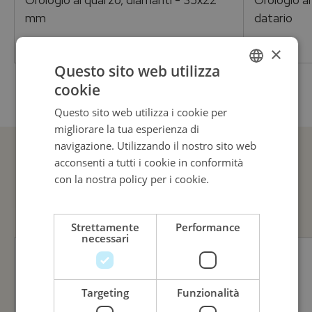
Orologio al quarzo, diamanti - 35x22
Orologio a
mm
datario
Genere
3.750,00
€
×
Per lei
Questo sito web utilizza
cookie
ITALIAN
Questo sito web utilizza i cookie per
ENGLISH
migliorare la tua esperienza di
ITALIAN
navigazione. Utilizzando il nostro sito web
acconsenti a tutti i cookie in conformità
GUARDA ANCHE
con la nostra policy per i cookie.
Leggi di
più
Strettamente
Performance
necessari
Targeting
Funzionalità