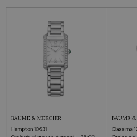
Metallo
Vendibile
Si
Collezione
DE VILLE
Occasioni
Compleanno
BAUME & MERCIER
BAUME &
Brand
Hampton 10631
Classima 
OMEGA