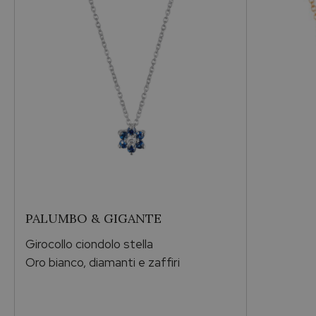
Genere
Per lei
Pietra
Madreperla
Metallo
Argento
PALUMBO & GIGANTE
Vendibile
Girocollo ciondolo stella
Si
Oro bianco, diamanti e zaffiri