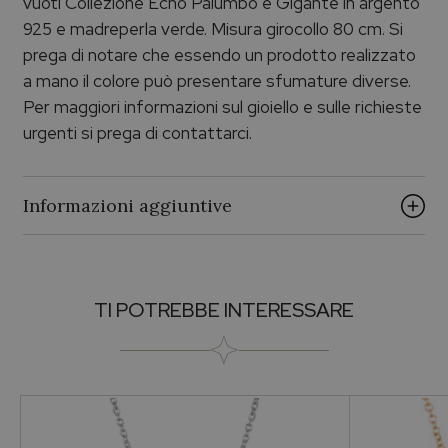
vuoti Collezione Echo Palumbo e Gigante in argento
925 e madreperla verde. Misura girocollo 80 cm. Si
prega di notare che essendo un prodotto realizzato
a mano il colore può presentare sfumature diverse.
Per maggiori informazioni sul gioiello e sulle richieste
urgenti si prega di contattarci.
Informazioni aggiuntive
Brand
TI POTREBBE INTERESSARE
ECHO PALUMBO & GIGANTE
Collezione
Echo Argento