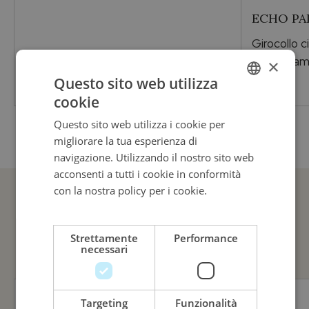
ECHO PA
Girocollo 
Oro e dia
×
Questo sito web utilizza
800,00
€
cookie
ITALIAN
Questo sito web utilizza i cookie per
ENGLISH
migliorare la tua esperienza di
ITALIAN
navigazione. Utilizzando il nostro sito web
acconsenti a tutti i cookie in conformità
con la nostra policy per i cookie.
Leggi di
più
GUARDA ANCHE
Strettamente
Performance
necessari
Targeting
Funzionalità