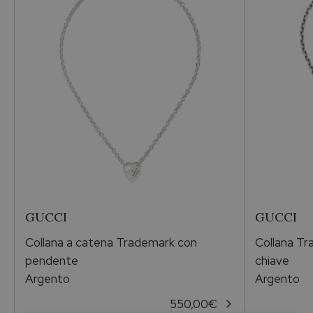
Collezione
Echo Argento
Pietra
Madreperla
Metallo
Argento
GUCCI
GUCCI
Genere
Collana a catena Trademark con
Collana Tr
Per lei
pendente
chiave
Argento
Argento
Occasioni
550,00
€