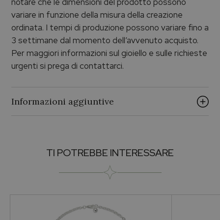
notare che le dimensioni del prodotto possono
variare in funzione della misura della creazione
ordinata. I tempi di produzione possono variare fino a
3 settimane dal momento dell’avvenuto acquisto.
Per maggiori informazioni sul gioiello e sulle richieste
urgenti si prega di contattarci.
Informazioni aggiuntive
Vendibile
TI POTREBBE INTERESSARE
Si
Brand
ECHO PALUMBO & GIGANTE