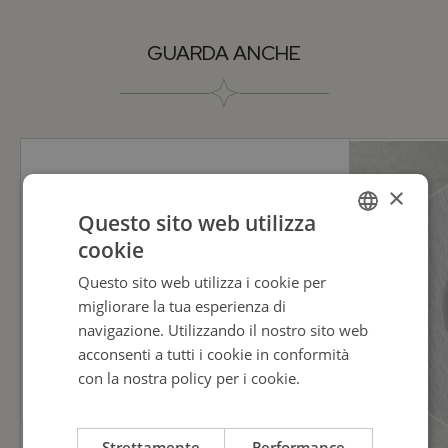
Vendibile
GUARDA ANCHE
Si
Collezione
LABIRINTO
×
Brand
Questo sito web utilizza
cookie
ITALIAN
RICHARD GINORI
Questo sito web utilizza i cookie per
ENGLISH
migliorare la tua esperienza di
ITALIAN
navigazione. Utilizzando il nostro sito web
acconsenti a tutti i cookie in conformità
con la nostra policy per i cookie.
Leggi di
più
Strettamente
Performance