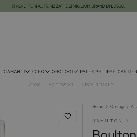
RIVENDITORI AUTORIZZATI DEI MIGLIORI BRAND DI LUSSO.
DIAMANTI
ECHO
OROLOGI
PATEK PHILIPPE
CARTIE
CASA
ACCESSORI
LISTA REGALO
Home
Orologi
Al
HAMILTON
Boulton