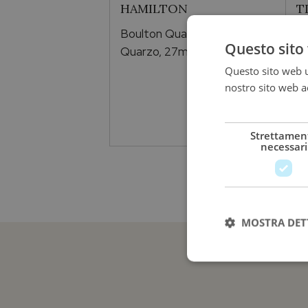
HAMILTON
T
Boulton Quartz
T
Questo sito 
Quarzo, 27mm x 32 mm
S
4
Questo sito web ut
nostro sito web ac
più
795,00
€
Strettamen
necessari
MOSTRA DET