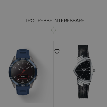
Collezione
Occasioni
TI POTREBBE INTERESSARE
Cinturini
Brand
Genere
Materiale Cassa