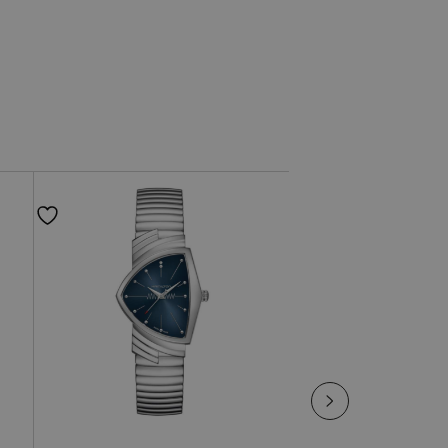
AMERICAN CLASSIC
Comunioni
Pelle
HAMILTON
Per lui
Acciaio