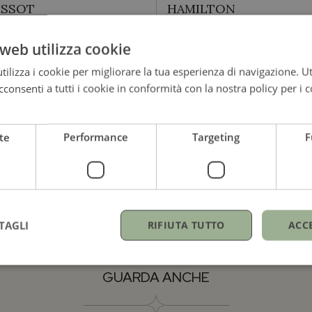
ISSOT
HAMILTON
issot T-Touch Connect
Quartz
web utilizza cookie
port
Quarzo | 32mm x 50mm
3,75mm
ilizza i cookie per migliorare la tua esperienza di navigazione. Ut
consenti a tutti i cookie in conformità con la nostra policy per i c
995,00
€
995,00
€
te
Performance
Targeting
F
TAGLI
RIFIUTA TUTTO
ACC
GUARDA ANCHE