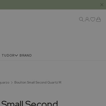
R
TUDOR
BRAND
 quarzo
Boulton Small Second Quartz M
 Small Second