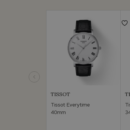
TISSOT
T
Tissot Everytime
T
40mm
3