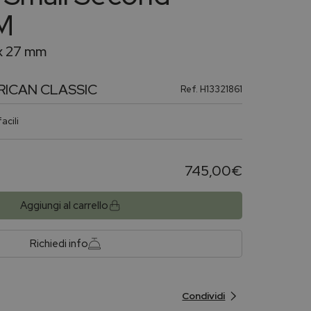
M
x 27 mm
RICAN CLASSIC
Ref.
H13321861
acili
745,00
€
Aggiungi al carrello
Richiedi info
Condividi