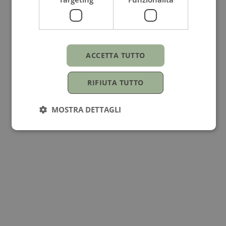
Oro bianco
Genere
ACCETTA TUTTO
Per lei
RIFIUTA TUTTO
Occasioni
MOSTRA DETTAGLI
Compleanno
Forma Pietra
Goccia
Vendibile
Prezzo su richiesta