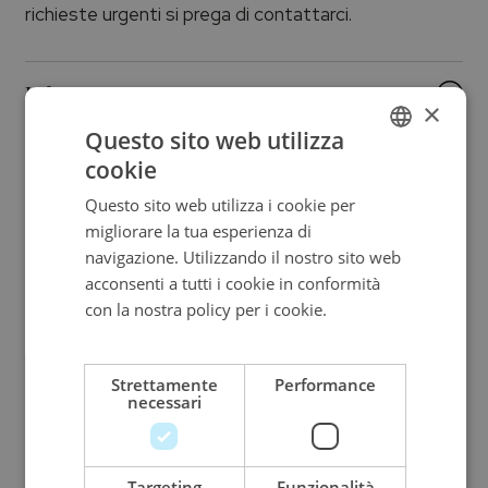
richieste urgenti si prega di contattarci.
Informazioni aggiuntive
×
Questo sito web utilizza
Brand
cookie
ITALIAN
Questo sito web utilizza i cookie per
ENGLISH
PALUMBO & GIGANTE
migliorare la tua esperienza di
ITALIAN
navigazione. Utilizzando il nostro sito web
Collezione
acconsenti a tutti i cookie in conformità
con la nostra policy per i cookie.
Leggi di
Palumbo & Gigante
più
Pietra
Strettamente
Performance
necessari
Smeraldi
Metallo
Targeting
Funzionalità