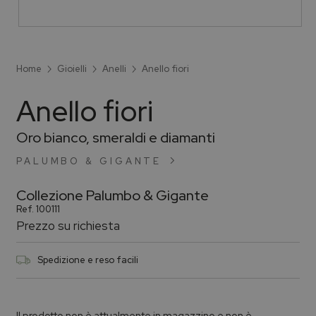
Home
Gioielli
Anelli
Anello fiori
Anello fiori
Oro bianco, smeraldi e diamanti
PALUMBO & GIGANTE
Collezione
Palumbo & Gigante
Ref.
100111
Prezzo su richiesta
Spedizione e reso facili
Il prodotto non è attualmente in magazzino e non è