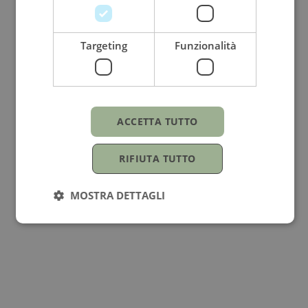
Metallo
Targeting
Funzionalità
Oro rosa
Genere
ACCETTA TUTTO
Per lei
Occasioni
RIFIUTA TUTTO
Compleanno
MOSTRA DETTAGLI
Vendibile
Prezzo su richiesta
Misura