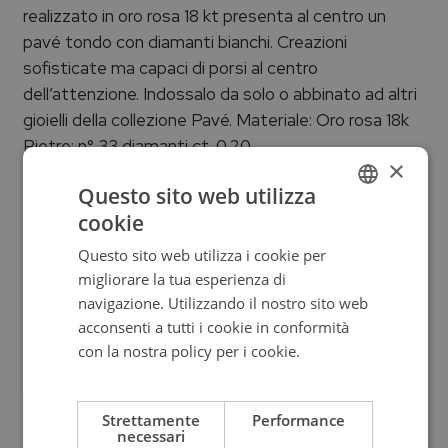
realizzato in oro rosa 18 kt presenta al centro un
pavé tondo con diamanti bianchi. Creazioni
sofisticate ma capaci di porsi al centro
dell’attenzione. Indossalo da solo o abbinato ad altri
gioielli della collezione Pavé. Materiale: Oro rosa 18k
Pietre: n° 33 diamanti ct. 0,20
×
Questo sito web utilizza
Informazioni aggiuntive
cookie
ITALIAN
Questo sito web utilizza i cookie per
ENGLISH
migliorare la tua esperienza di
Collezione
ITALIAN
navigazione. Utilizzando il nostro sito web
acconsenti a tutti i cookie in conformità
Pavé
con la nostra policy per i cookie.
Leggi di
più
Pietra
Strettamente
Performance
Diamanti
necessari