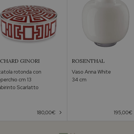
ICHARD GINORI
ROSENTHAL
atola rotonda con
Vaso Anna White
perchio cm 13
34 cm
birinto Scarlatto
180,00
€
195,00
€