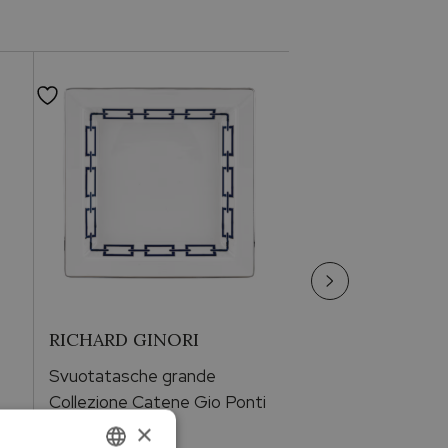
RICHARD GINORI
LALIQUE
Svuotatasche grande
Aphrodite
Collezione Catene Gio Ponti
Piccola statua nu
×