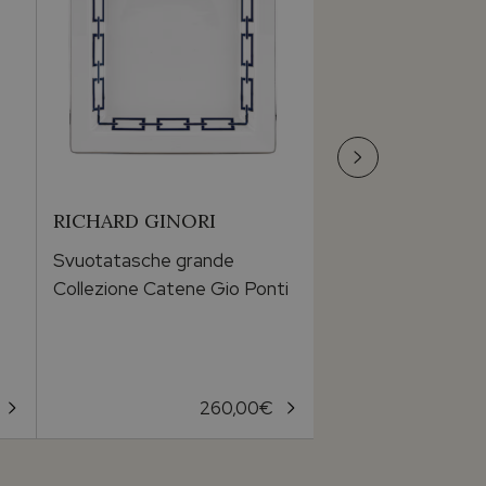
RICHARD GINORI
LALIQUE
Svuotatasche grande
Aphrodite
Collezione Catene Gio Ponti
Piccola statua nu
260,00
€
4