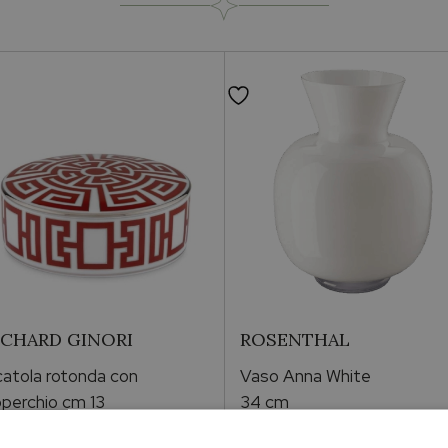
ICHARD GINORI
ROSENTHAL
atola rotonda con
Vaso Anna White
perchio cm 13
34 cm
birinto Scarlatto