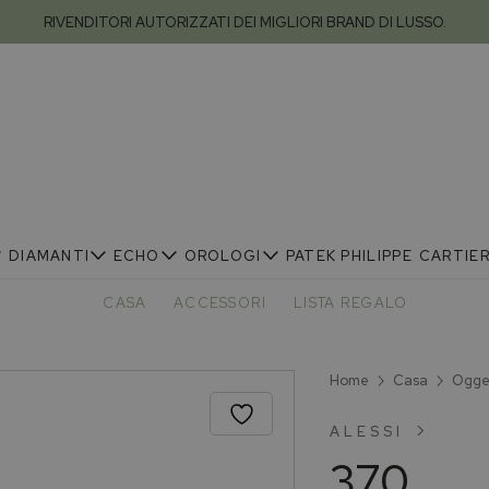
RIVENDITORI AUTORIZZATI DEI MIGLIORI BRAND DI LUSSO.
DIAMANTI
ECHO
OROLOGI
PATEK PHILIPPE
CARTIE
CASA
ACCESSORI
LISTA REGALO
Home
Casa
Ogget
ALESSI
370