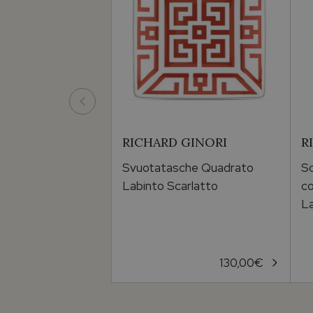
RICHARD GINORI
R
Svuotatasche Quadrato
Sc
Labinto Scarlatto
co
La
130,00
€