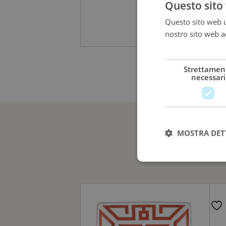
Questo sito 
Questo sito web ut
130,00
€
nostro sito web ac
più
Strettamen
necessari
MOSTRA DET