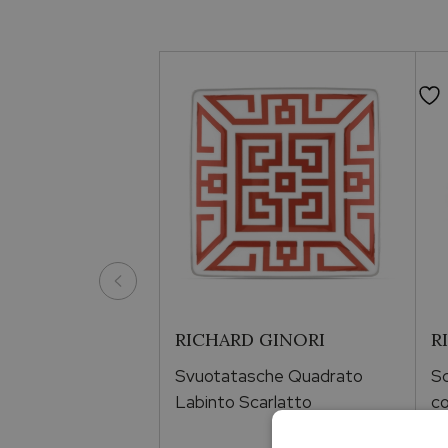
RICHARD GINORI
R
Svuotatasche Quadrato
Sc
Labinto Scarlatto
co
La