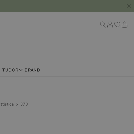
R
TUDOR
BRAND
tistica
370