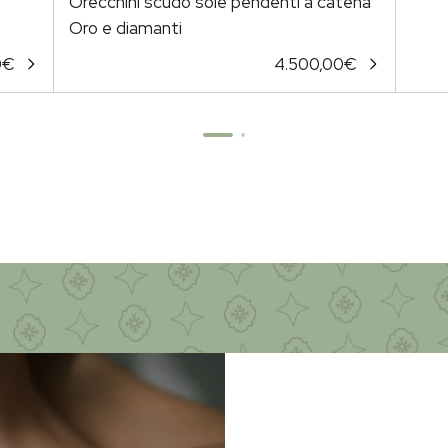
Orecchini scudo sole pendenti a catena
Oro e diamanti
0
€
4.500,00
€