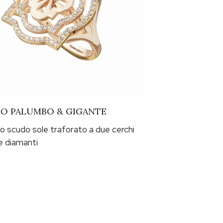
O PALUMBO & GIGANTE
ECHO PALUMBO
lo scudo sole traforato a due cerchi
Girocollo ciondolo
e diamanti
Oro e diamanti