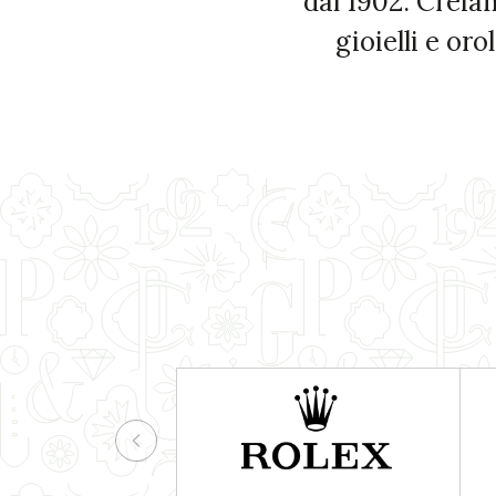
dal 1902. Creia
gioielli e or