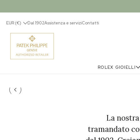
EUR (€)
Dal 1902
Assistenza e servizi
Contatti
ROLEX
GIOIELLI
La nostra
tramandato con