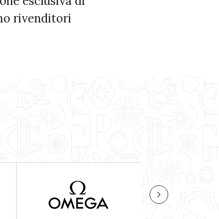
one esclusiva di
mo rivenditori